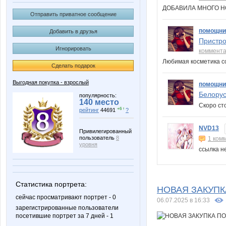
ДОБАВИЛА МНОГО 
Отправить приватное сообщение
помощни
Добавить в друзья
Пристро
Игнорировать
коммент
Любимая косметика с
Сделать подарок
Выгодная покупка - взрослый
помощни
Белорус
популярность:
140 место
Скоро с
+6 ↑
рейтинг
44691
?
NVD13
Привилегированный
пользователь
8
1 ком
уровня
ссылка н
Статистика портрета:
НОВАЯ ЗАКУПК
сейчас просматривают портрет - 0
06.07.2025 в 16:33
зарегистрированные пользователи
посетившие портрет за 7 дней - 1