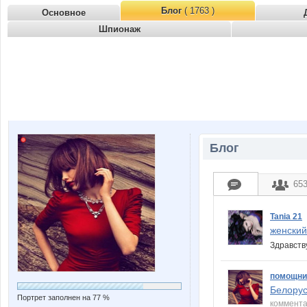
Блог
( 1763 )
Основное
Шпионаж
Блог
65
Tania 21
женский
Здравств
помощни
Белорус
Портрет заполнен на 77 %
коммент